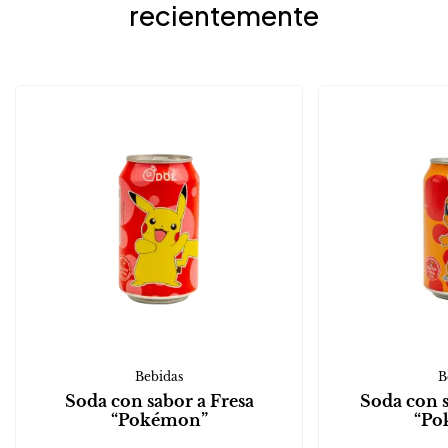
recientemente
Bebidas
B
Soda con sabor a Fresa
Soda con 
“Pokémon”
“Po