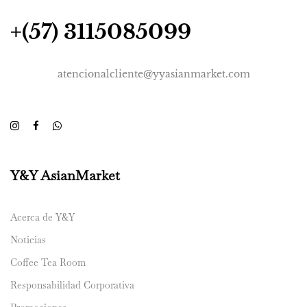
+(57) 3115085099
atencionalcliente@yyasianmarket.com
Y&Y AsianMarket
Acerca de Y&Y
Noticias
Coffee Tea Room
Responsabilidad Corporativa