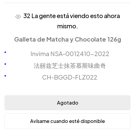
32
La gente está viendo esto ahora
mismo.
Galleta de Matcha y Chocolate 126g
Invima NSA-0012410-2022
法丽兹芝士抹茶慕斯味曲奇
CH-BGGD-FLZ022
Agotado
Avísame cuando esté disponible