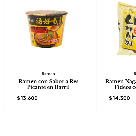
Ramen
Ramen con Sabor a Res
Ramen Naga
Picante en Barril
Fideos c
$
13.600
$
14.300