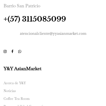
Barrio San Patricio
+(57) 3115085099
atencionalcliente@yyasianmarket.com
Y&Y AsianMarket
Acerca de Y&Y
Noticias
Coffee Tea Room