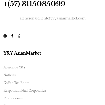
+(57) 3115085099
atencionalcliente@yyasianmarket.com
Y&Y AsianMarket
Acerca de Y&Y
Noticias
Coffee Tea Room
Responsabilidad Corporativa
Promociones