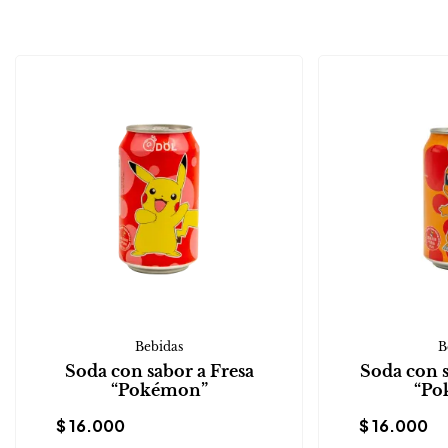
Bebidas
B
Soda con sabor a Fresa
Soda con 
“Pokémon”
“Po
$
16.000
$
16.000