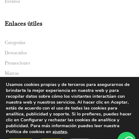
Eventos
Enlaces útiles
Categorías
Destacados
Promociones
Marcas
Catálogos
Usamos cookies propias y de terceros para asegurarnos de
brindarte la mejor experiencia en nuestra web y para
Domicilios
recopilar datos sobre cómo los visitantes interactúan con
nuestra web y nuestros servicios. Al hacer clic en Aceptar,
estás de acuerdo con el uso de todas las cookies para
analítica, publicidad y soporte. Si lo prefieres, puedes hacer
clic en Configurar y rechazar las cookies de analítica y
publicidad. Para más información puedes leer nuestra
Política de cookies en
ajustes
.
© 2024 Y&Y Asian Market. All rights reserved.