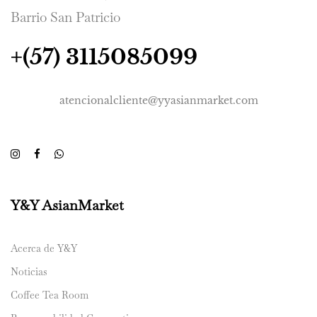
Barrio San Patricio
+(57) 3115085099
atencionalcliente@yyasianmarket.com
Y&Y AsianMarket
Acerca de Y&Y
Noticias
Coffee Tea Room