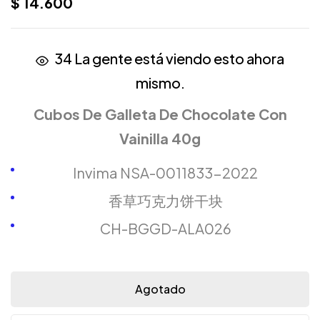
$
14.600
34
La gente está viendo esto ahora
mismo.
Cubos De Galleta De Chocolate Con
Vainilla 40g
Invima NSA-0011833-2022
香草巧克力饼干块
CH-BGGD-ALA026
Agotado