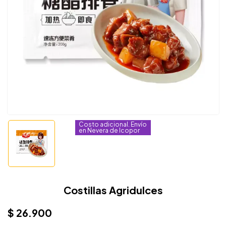
Costo adicional. Envío
en Nevera de Icopor
Costillas Agridulces
$
26.900