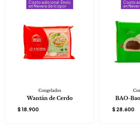
Costo adicional. Envío
Costo ad
en Nevera de Icopor
en Never
Congelados
Con
Wantán de Cerdo
BAO-Baoz
$
18.900
$
28.600