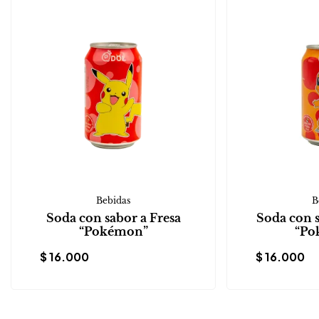
Bebidas
B
Soda con sabor a Fresa
Soda con 
“Pokémon”
“Po
$
16.000
$
16.000