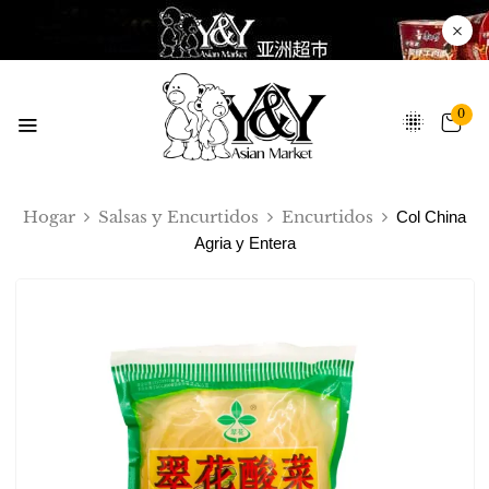
0
Hogar
Salsas y Encurtidos
Encurtidos
Col China
Agria y Entera