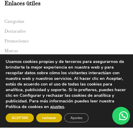
Enlaces útiles
Categorías
Destacados
Promociones
Marcas
Catálogos
Usamos cookies propias y de terceros para asegurarnos de
brindarte la mejor experiencia en nuestra web y para
Domicilios
recopilar datos sobre cómo los visitantes interactúan con
nuestra web y nuestros servicios. Al hacer clic en Aceptar,
estás de acuerdo con el uso de todas las cookies para
analítica, publicidad y soporte. Si lo prefieres, puedes hacer
clic en Configurar y rechazar las cookies de analítica y
publicidad. Para más información puedes leer nuestra
Política de cookies en
ajustes
.
© 2024 Y&Y Asian Market. All rights reserved.
ACEPTAR
rechazar
Ajustes