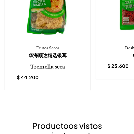
Frutos Secos
Desh
华海顺达精选银耳
$
25.600
Tremella seca
$
44.200
Productoos vistos