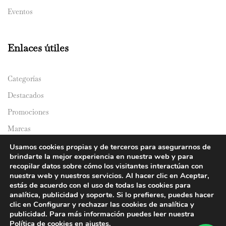
Eventos
Enlaces útiles
Categorías
Destacados
Promociones
Marcas
Catálogos
Usamos cookies propias y de terceros para asegurarnos de
brindarte la mejor experiencia en nuestra web y para
Domicilios
recopilar datos sobre cómo los visitantes interactúan con
nuestra web y nuestros servicios. Al hacer clic en Aceptar,
estás de acuerdo con el uso de todas las cookies para
analítica, publicidad y soporte. Si lo prefieres, puedes hacer
clic en Configurar y rechazar las cookies de analítica y
publicidad. Para más información puedes leer nuestra
Política de cookies en
ajustes
.
© 2024 Y&Y Asian Market. All rights reserved.