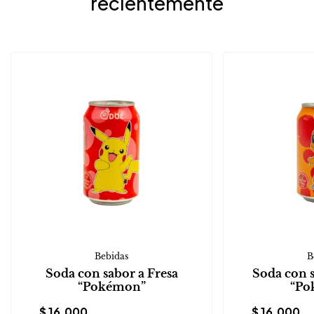
recientemente
Bebidas
B
Soda con sabor a Fresa
Soda con 
“Pokémon”
“Po
$
16.000
$
16.000