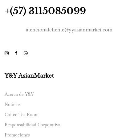
+(57) 3115085099
atencionalcliente@yyasianmarket.com
Y&Y AsianMarket
Acerca de Y&Y
Noticias
Coffee Tea Room
Responsabilidad Corporativa
Promociones