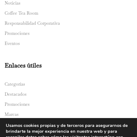
Noticias
Coffee Tea Room
Responsabilidad Corporativa
Promociones
Eventos
Enlaces útiles
Categorías
Destacados
Promociones
Marcas
Catálogos
Usamos cookies propias y de terceros para asegurarnos de
brindarte la mejor experiencia en nuestra web y para
Domicilios