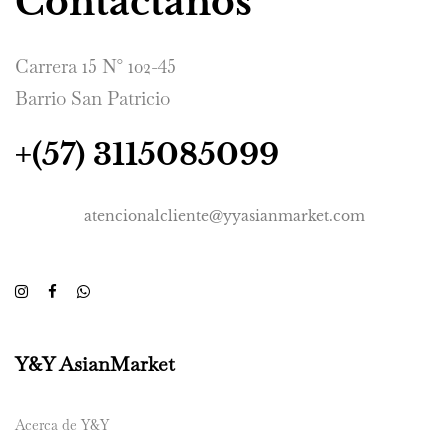
Contáctanos
Carrera 15 N° 102-45
Barrio San Patricio
+(57) 3115085099
atencionalcliente@yyasianmarket.com
Y&Y AsianMarket
Acerca de Y&Y