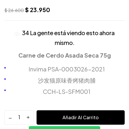
$
23.950
$
26.600
34
La gente está viendo esto ahora
mismo.
Carne de Cerdo Asada Seca 75g
Invima PSA-0003026-2021
沙发猫原味香烤猪肉脯
CCH-LS-SFM001
Añadir Al Carrito