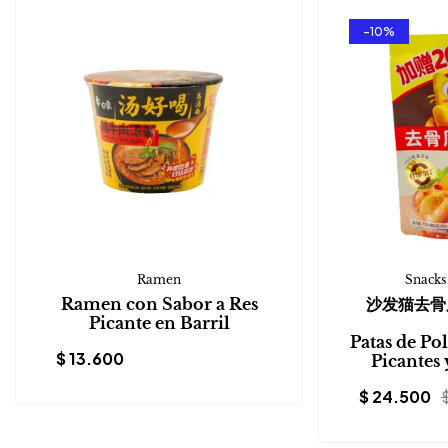
-10%
Ramen
Snacks
Ramen con Sabor a Res
沙发猫去骨
Picante en Barril
Patas de Po
$
13.600
Picantes
$
24.500