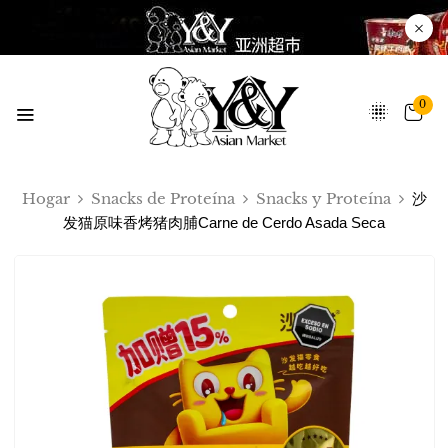
0
Hogar
Snacks de Proteína
Snacks y Proteína
沙
发猫原味香烤猪肉脯Carne de Cerdo Asada Seca