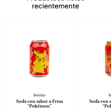
recientemente
Bebidas
B
Soda con sabor a Fresa
Soda con 
“Pokémon”
“Po