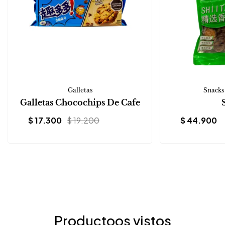
Galletas
Snacks
Galletas Chocochips De Cafe
$
17.300
$
19.200
$
44.900
Productoos vistos