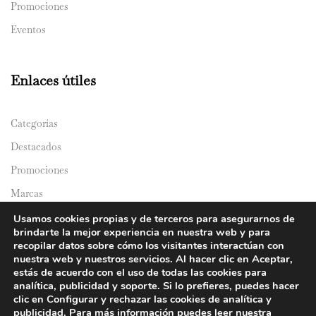
Promociones
Eventos
Enlaces útiles
Categorías
Destacados
Promociones
Marcas
Catálogos
Usamos cookies propias y de terceros para asegurarnos de
brindarte la mejor experiencia en nuestra web y para
Domicilios
recopilar datos sobre cómo los visitantes interactúan con
nuestra web y nuestros servicios. Al hacer clic en Aceptar,
estás de acuerdo con el uso de todas las cookies para
analítica, publicidad y soporte. Si lo prefieres, puedes hacer
clic en Configurar y rechazar las cookies de analítica y
publicidad. Para más información puedes leer nuestra