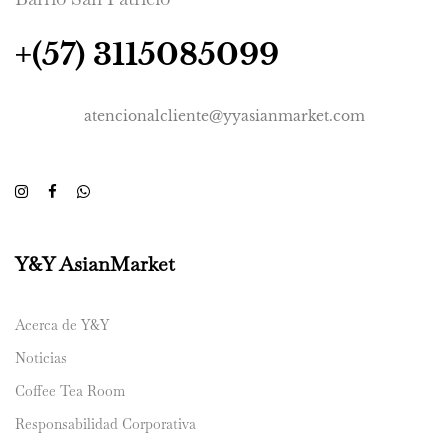
+(57) 3115085099
atencionalcliente@yyasianmarket.com
Y&Y AsianMarket
Acerca de Y&Y
Noticias
Coffee Tea Room
Responsabilidad Corporativa