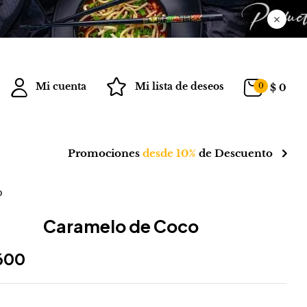
Mi cuenta
Mi lista de deseos
0
$
0
Promociones
desde 10%
de Descuento
o
Caramelo de Coco
600