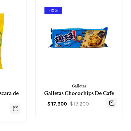
-10%
Galletas
scara de
Galletas Chocochips De Cafe
$
17.300
$
19.200