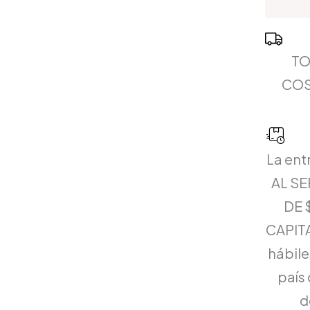
TO
COS
La ent
AL S
DE 
CAPITA
hábiles
país 
d