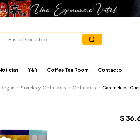
Noticias
Y&Y
Coffee Tea Room
Contacto
Hogar
Snacks y Golosinas
Golosinas
Caramelo de Coc
$
36.