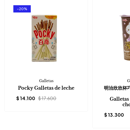
-20%
Galletas
G
Pocky Galletas de leche
明治欣欣杯
$
14.100
$
17.600
Galletas
ch
$
13.300