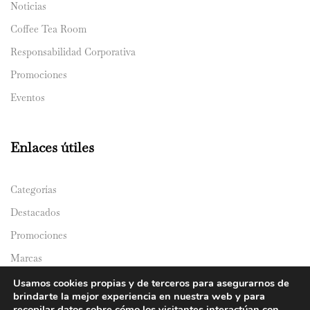
Noticias
Coffee Tea Room
Responsabilidad Corporativa
Promociones
Eventos
Enlaces útiles
Categorías
Destacados
Promociones
Marcas
Catálogos
Usamos cookies propias y de terceros para asegurarnos de
brindarte la mejor experiencia en nuestra web y para
Domicilios
recopilar datos sobre cómo los visitantes interactúan con