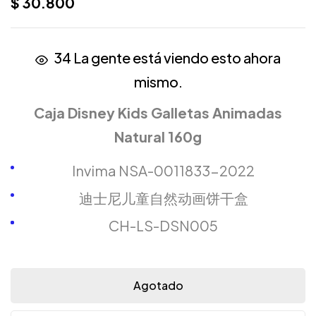
$
30.800
34
La gente está viendo esto ahora
mismo.
Caja Disney Kids Galletas Animadas
Natural 160g
Invima NSA-0011833-2022
迪士尼儿童自然动画饼干盒
CH-LS-DSN005
Agotado