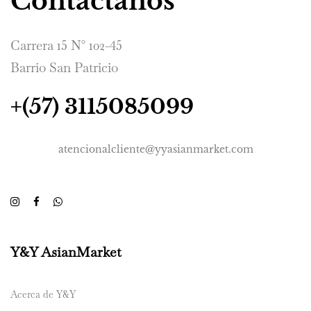
Contáctanos
Carrera 15 N° 102-45
Barrio San Patricio
+(57) 3115085099
atencionalcliente@yyasianmarket.com
Y&Y AsianMarket
Acerca de Y&Y