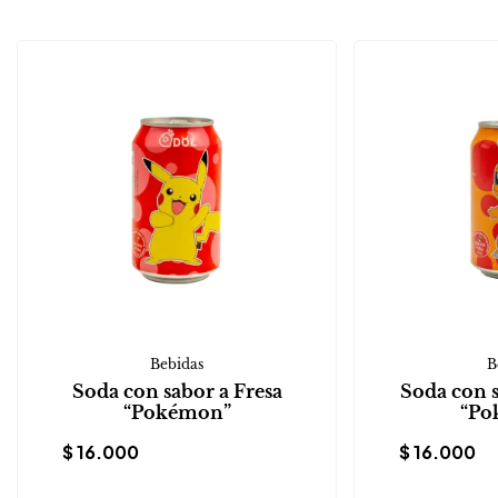
Bebidas
B
Soda con sabor a Fresa
Soda con 
“Pokémon”
“Po
$
16.000
$
16.000