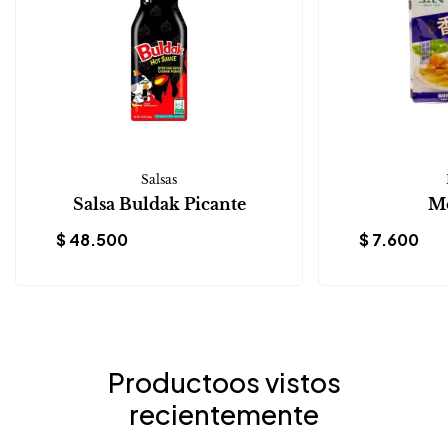
Salsas
Salsa Buldak Picante
Mo
$
48.500
$
7.600
Productoos vistos
recientemente