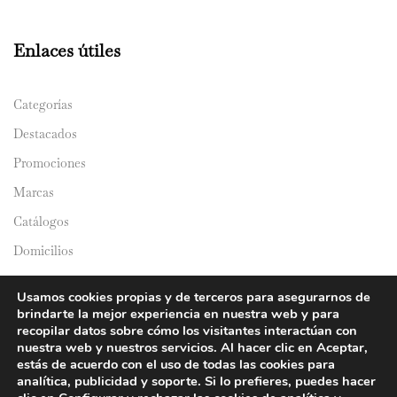
Enlaces útiles
Categorías
Destacados
Promociones
Marcas
Catálogos
Domicilios
Usamos cookies propias y de terceros para asegurarnos de
brindarte la mejor experiencia en nuestra web y para
recopilar datos sobre cómo los visitantes interactúan con
nuestra web y nuestros servicios. Al hacer clic en Aceptar,
© 2024 Y&Y Asian Market. All rights reserved.
estás de acuerdo con el uso de todas las cookies para
analítica, publicidad y soporte. Si lo prefieres, puedes hacer