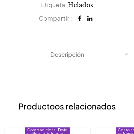
Etiqueta:
Helados
Compartir :
Descripción
Productoos relacionados
Costo adicional. Envío
Costo ad
en Nevera de Icopor
en Never