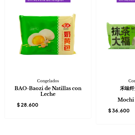
Congelados
Con
BAO-Baozi de Natillas con
禾味纤
Leche
Mochi 
$
28.600
$
36.600