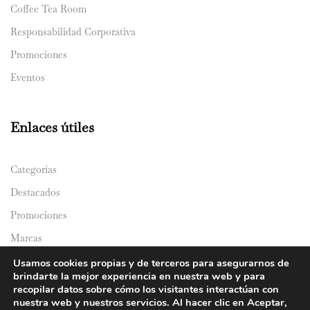
Coffee Tea Room
Responsabilidad Corporativa
Promociones
Eventos
Enlaces útiles
Categorías
Destacados
Promociones
Marcas
Catálogos
Usamos cookies propias y de terceros para asegurarnos de
brindarte la mejor experiencia en nuestra web y para
Domicilios
recopilar datos sobre cómo los visitantes interactúan con
nuestra web y nuestros servicios. Al hacer clic en Aceptar,