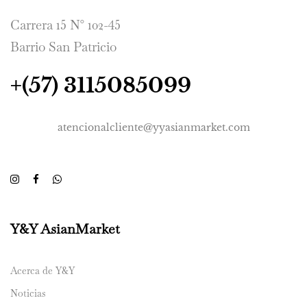
Carrera 15 N° 102-45
Barrio San Patricio
+(57) 3115085099
atencionalcliente@yyasianmarket.com
Y&Y AsianMarket
Acerca de Y&Y
Noticias