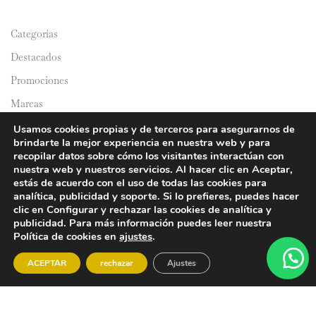
Categorías
Destacados
Promociones
Marcas
Catálogos
Usamos cookies propias y de terceros para asegurarnos de
brindarte la mejor experiencia en nuestra web y para
Domicilios
recopilar datos sobre cómo los visitantes interactúan con
nuestra web y nuestros servicios. Al hacer clic en Aceptar,
estás de acuerdo con el uso de todas las cookies para
analítica, publicidad y soporte. Si lo prefieres, puedes hacer
clic en Configurar y rechazar las cookies de analítica y
publicidad. Para más información puedes leer nuestra
Política de cookies en
ajustes
.
© 2024 Y&Y Asian Market. All rights reserved.
ACEPTAR
rechazar
Ajustes