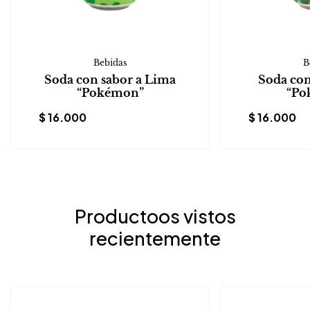
Bebidas
B
Soda con sabor a Lima
Soda con
“Pokémon”
“Po
$
16.000
$
16.000
Productoos vistos
recientemente