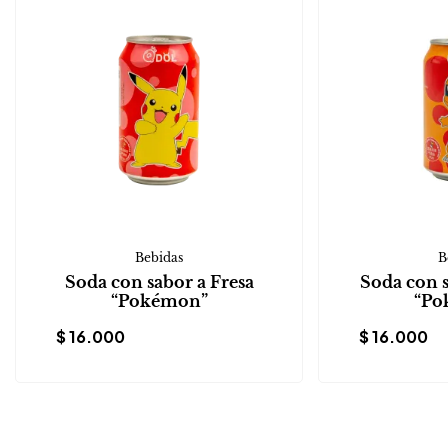
Bebidas
B
Soda con sabor a Fresa
Soda con 
“Pokémon”
“Po
$
16.000
$
16.000