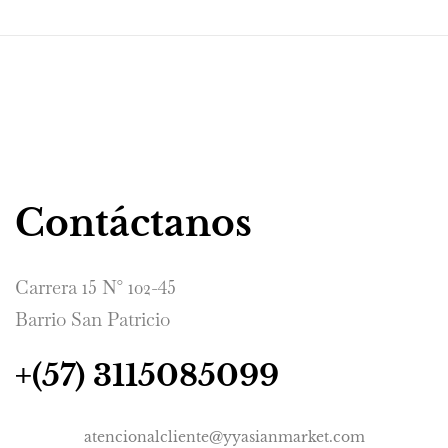
Contáctanos
Carrera 15 N° 102-45
Barrio San Patricio
+(57) 3115085099
atencionalcliente@yyasianmarket.com