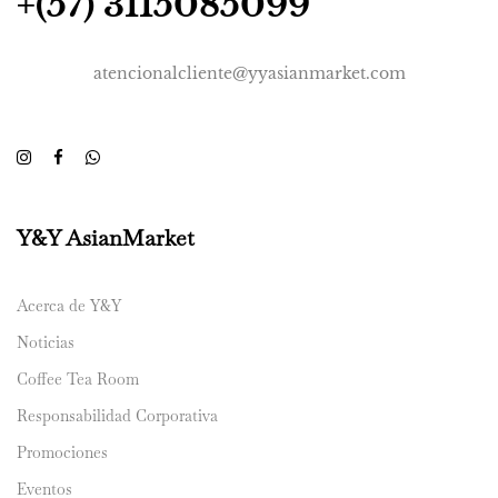
+(57) 3115085099
atencionalcliente@yyasianmarket.com
Y&Y AsianMarket
Acerca de Y&Y
Noticias
Coffee Tea Room
Responsabilidad Corporativa
Promociones
Eventos