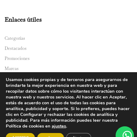
Enlaces útiles
Categorías
Destacados
Promociones
Marcas
Catálogos
Usamos cookies propias y de terceros para asegurarnos de
brindarte la mejor experiencia en nuestra web y para
Domicilios
recopilar datos sobre cómo los visitantes interactúan con
nuestra web y nuestros servicios. Al hacer clic en Aceptar,
estás de acuerdo con el uso de todas las cookies para
analítica, publicidad y soporte. Si lo prefieres, puedes hacer
clic en Configurar y rechazar las cookies de analítica y
publicidad. Para más información puedes leer nuestra
Política de cookies en
ajustes
.
© 2024 Y&Y Asian Market. All rights reserved.