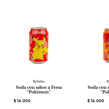
Bebidas
B
Soda con sabor a Fresa
Soda con 
“Pokémon”
“Po
$
16.000
$
16.000