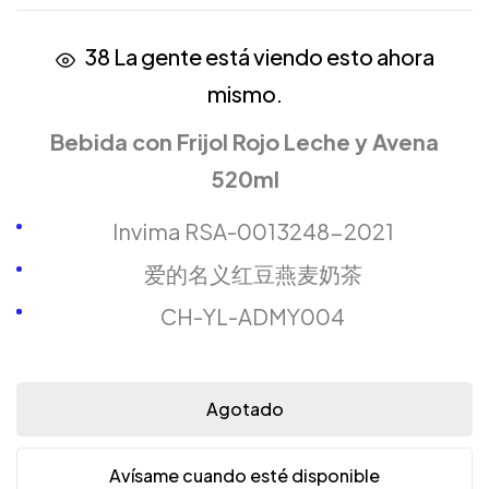
38
La gente está viendo esto ahora
mismo.
Bebida con Frijol Rojo Leche y Avena
520ml
Invima RSA-0013248-2021
爱的名义红豆燕麦奶茶
CH-YL-ADMY004
Agotado
Avísame cuando esté disponible