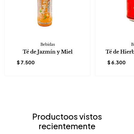
Bebidas
B
Té de Jazmín y Miel
Té de Hier
$
7.500
$
6.300
Productoos vistos
recientemente