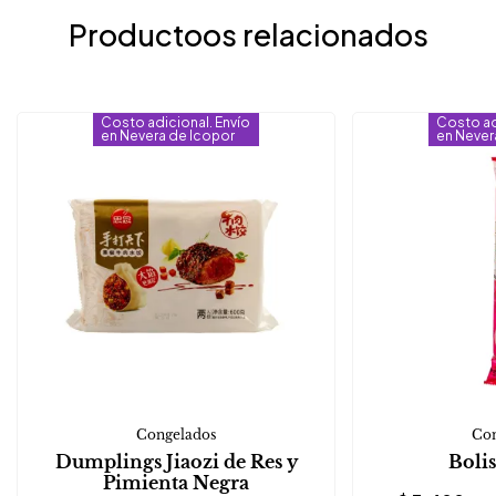
Productoos relacionados
Costo adicional. Envío
Costo ad
en Nevera de Icopor
en Never
Congelados
Con
Dumplings Jiaozi de Res y
Bolis
Pimienta Negra