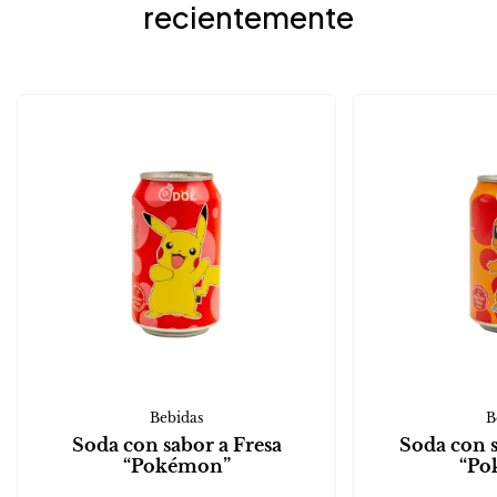
recientemente
Bebidas
B
Soda con sabor a Fresa
Soda con 
“Pokémon”
“Po