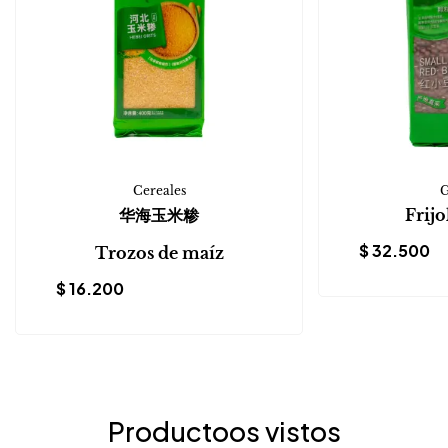
Cereales
G
华海玉米糁
Frijo
$
32.500
Trozos de maíz
$
16.200
Productoos vistos