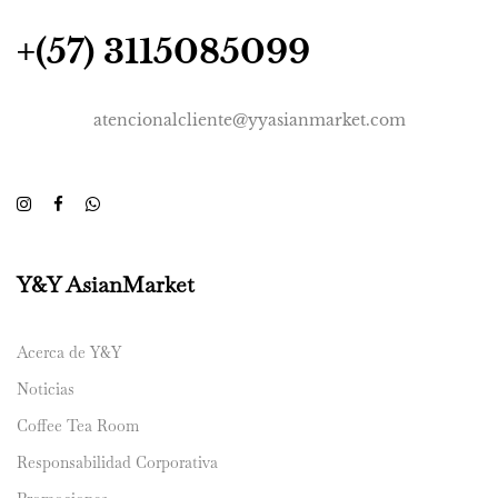
+(57) 3115085099
atencionalcliente@yyasianmarket.com
Y&Y AsianMarket
Acerca de Y&Y
Noticias
Coffee Tea Room
Responsabilidad Corporativa