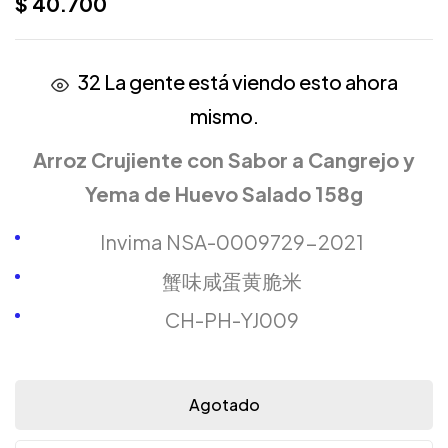
$
40.700
32
La gente está viendo esto ahora
mismo.
Arroz Crujiente con Sabor a Cangrejo y
Yema de Huevo Salado 158g
Invima NSA-0009729-2021
蟹味咸蛋黄脆米
CH-PH-YJ009
Agotado