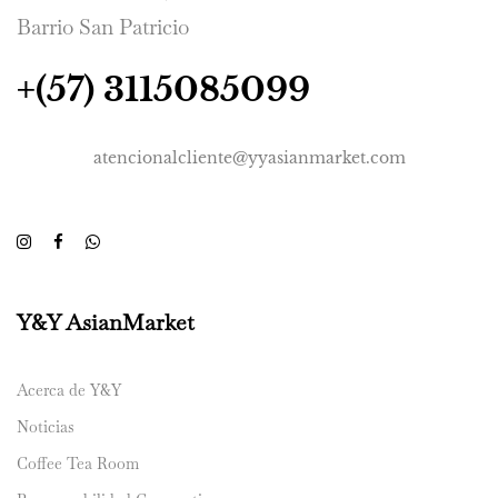
Barrio San Patricio
+(57) 3115085099
atencionalcliente@yyasianmarket.com
Y&Y AsianMarket
Acerca de Y&Y
Noticias
Coffee Tea Room