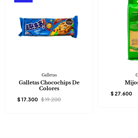
Galletas
G
Galletas Chocochips De
Mijo
Colores
$
27.600
$
17.300
$
19.200