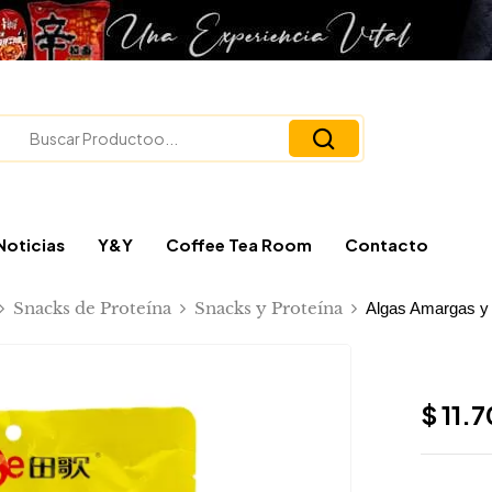
Noticias
Y&Y
Coffee Tea Room
Contacto
Snacks de Proteína
Snacks y Proteína
Algas Amargas y 
$
11.