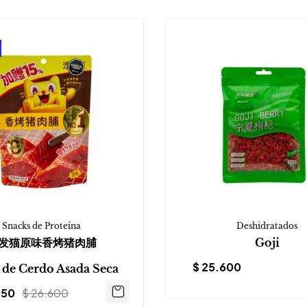
Snacks de Proteína
Deshidratados
发猫原味香烤猪肉脯
Goji
$
25.600
 de Cerdo Asada Seca
950
$
26.600