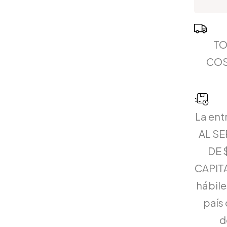
TO
COS
La ent
AL S
DE 
CAPITA
hábiles
país 
d