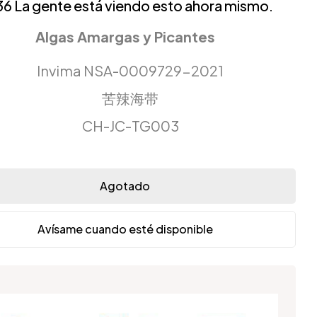
36
La gente está viendo esto ahora mismo.
Algas Amargas y Picantes
Invima NSA-0009729-2021
苦辣海带
CH-JC-TG003
Agotado
Avísame cuando esté disponible