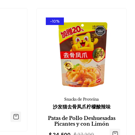
-10%
Snacks de Proteína
沙发猫去骨凤爪柠檬酸辣味
Patas de Pollo Deshuesadas
Picantes y con Limón
$
24.500
$
27.200