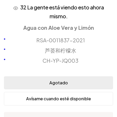
32
La gente está viendo esto ahora
mismo.
Agua con Aloe Vera y Limón
RSA-0011837-2021
芦荟和柠檬水
CH-YP-JQ003
Agotado
Avísame cuando esté disponible