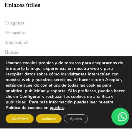
Enlaces útiles
Categorías
Destacados
Promociones
Marcas
Catálogos
Usamos cookies propias y de terceros para asegurarnos de
brindarte la mejor experiencia en nuestra web y para
Domicilios
recopilar datos sobre cómo los visitantes interactúan con
nuestra web y nuestros servicios. Al hacer clic en Aceptar,
estás de acuerdo con el uso de todas las cookies para
analítica, publicidad y soporte. Si lo prefieres, puedes hacer
clic en Configurar y rechazar las cookies de analítica y
publicidad. Para más información puedes leer nuestra
Política de cookies en
ajustes
.
© 2024 Y&Y Asian Market. All rights reserved.
ACEPTAR
rechazar
Ajustes