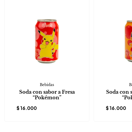
Bebidas
B
Soda con sabor a Fresa
Soda con 
“Pokémon”
“Po
$
16.000
$
16.000