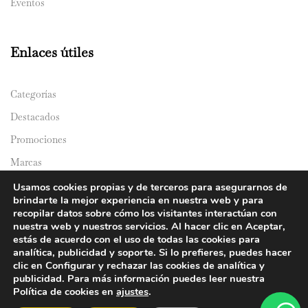
Eventos
Enlaces útiles
Categorías
Destacados
Promociones
Marcas
Catálogos
Usamos cookies propias y de terceros para asegurarnos de
brindarte la mejor experiencia en nuestra web y para
Domicilios
recopilar datos sobre cómo los visitantes interactúan con
nuestra web y nuestros servicios. Al hacer clic en Aceptar,
estás de acuerdo con el uso de todas las cookies para
analítica, publicidad y soporte. Si lo prefieres, puedes hacer
clic en Configurar y rechazar las cookies de analítica y
publicidad. Para más información puedes leer nuestra
Política de cookies en
ajustes
.
© 2024 Y&Y Asian Market. All rights reserved.