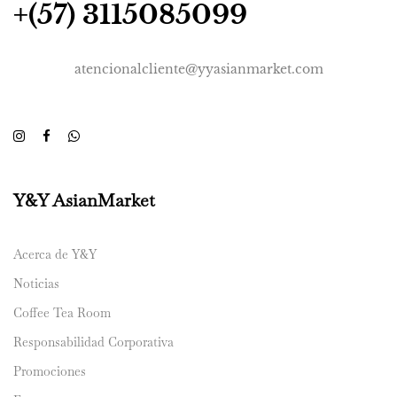
+(57) 3115085099
atencionalcliente@yyasianmarket.com
Y&Y AsianMarket
Acerca de Y&Y
Noticias
Coffee Tea Room
Responsabilidad Corporativa
Promociones