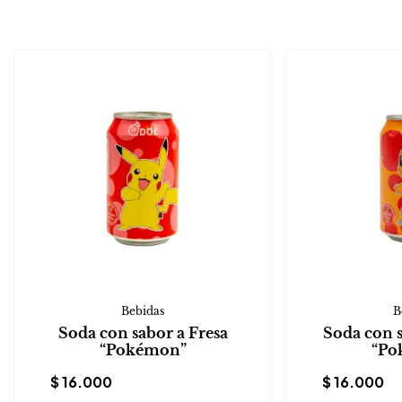
Bebidas
B
Soda con sabor a Fresa
Soda con 
“Pokémon”
“Po
$
16.000
$
16.000