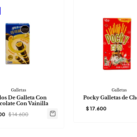
Galletas
Galletas
los De Galleta Con
Pocky Galletas de Ch
olate Con Vainilla
$
17.600
00
$
14.600