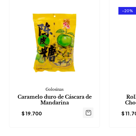
-20%
Golosinas
Caramelo duro de Cáscara de
Rol
Mandarina
Choc
$
19.700
$
11.7