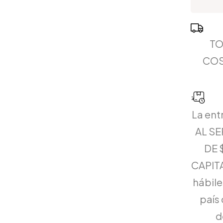
TO
COS
La ent
AL S
DE 
CAPITA
hábiles
país 
d