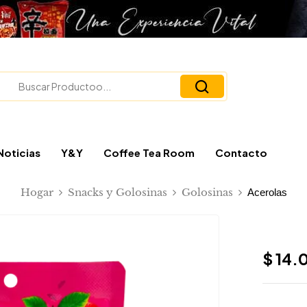
Noticias
Y&Y
Coffee Tea Room
Contacto
Hogar
Snacks y Golosinas
Golosinas
Acerolas
$
14.