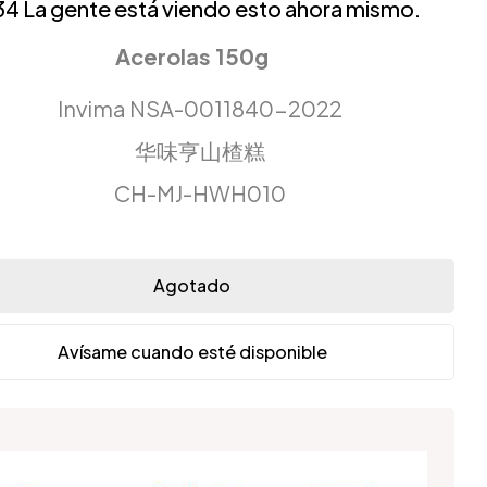
34
La gente está viendo esto ahora mismo.
Acerolas 150g
Invima NSA-0011840-2022
华味亨山楂糕
CH-MJ-HWH010
Agotado
Avísame cuando esté disponible