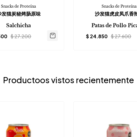
Snacks de Proteína
Snacks de Proteína
沙发猫炭秘烤肠原味
沙发猫虎皮凤爪香
Salchicha
Patas de Pollo Pic
500
$
27.200
$
24.850
$
27.600
Productoos vistos recientemente