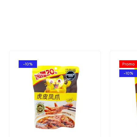
-10%
Promo
-10%