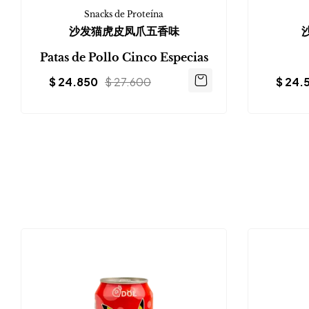
Snacks de Proteína
沙发猫虎皮凤爪五香味
Patas de Pollo Cinco Especias
$
24.850
$
27.600
$
24.