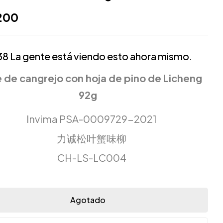
200
38
La gente está viendo esto ahora mismo.
e de cangrejo con hoja de pino de Licheng
92g
Invima PSA-0009729-2021
力诚松叶蟹味柳
CH-LS-LC004
Agotado