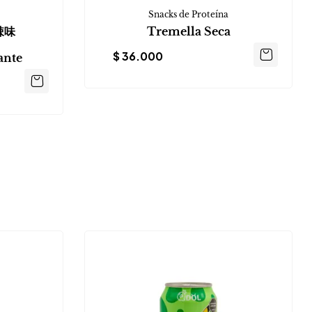
Snacks de Proteína
辣味
Tremella Seca
$
36.000
ante