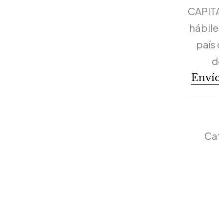
CAPITA
hábiles
país 
d
Envío
Ca