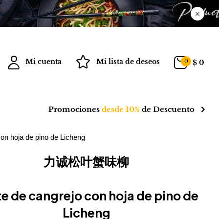
Mi cuenta
Mi lista de deseos
0
$
0
Promociones
desde 10%
de Descuento
hoja de pino de Licheng
力诚松叶蟹味柳
te de cangrejo con hoja de pino de
Licheng