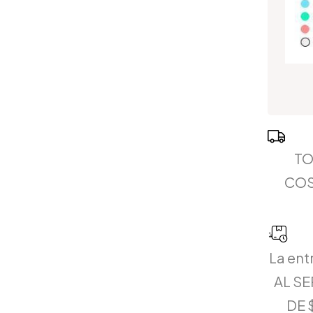
TO
COS
La ent
AL S
DE 