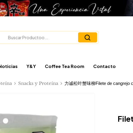
Noticias
Y&Y
Coffee Tea Room
Contacto
teína
Snacks y Proteína
力诚松叶蟹味柳Filete de cangrejo con 
File