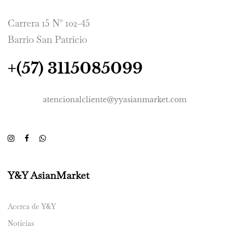
Carrera 15 N° 102-45
Barrio San Patricio
+(57) 3115085099
atencionalcliente@yyasianmarket.com
Y&Y AsianMarket
Acerca de Y&Y
Noticias