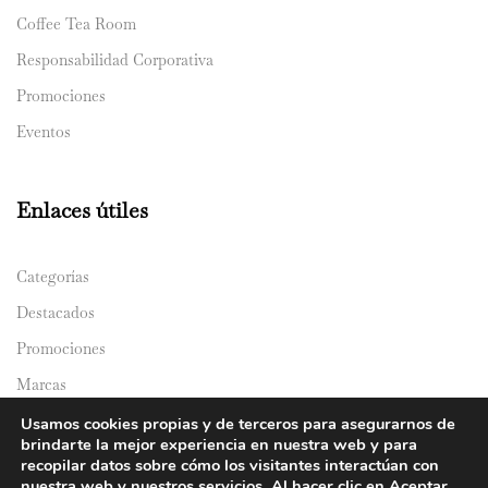
Coffee Tea Room
Responsabilidad Corporativa
Promociones
Eventos
Enlaces útiles
Categorías
Destacados
Promociones
Marcas
Catálogos
Usamos cookies propias y de terceros para asegurarnos de
brindarte la mejor experiencia en nuestra web y para
Domicilios
recopilar datos sobre cómo los visitantes interactúan con
nuestra web y nuestros servicios. Al hacer clic en Aceptar,