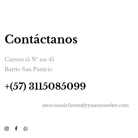
Contáctanos
Carrera 15 N° 102-45
Barrio San Patricio
+(57) 3115085099
atencionalcliente@yyasianmarket.com