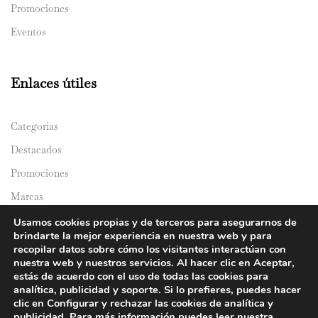
Promociones
Eventos
Enlaces útiles
Categorías
Destacados
Promociones
Marcas
Catálogos
Usamos cookies propias y de terceros para asegurarnos de
brindarte la mejor experiencia en nuestra web y para
Domicilios
recopilar datos sobre cómo los visitantes interactúan con
nuestra web y nuestros servicios. Al hacer clic en Aceptar,
estás de acuerdo con el uso de todas las cookies para
analítica, publicidad y soporte. Si lo prefieres, puedes hacer
clic en Configurar y rechazar las cookies de analítica y
publicidad. Para más información puedes leer nuestra