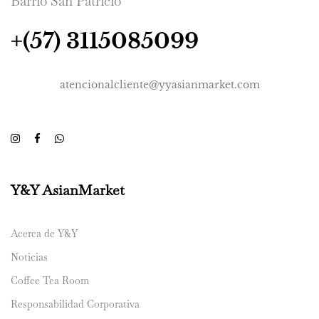
Barrio San Patricio
+(57) 3115085099
atencionalcliente@yyasianmarket.com
Y&Y AsianMarket
Acerca de Y&Y
Noticias
Coffee Tea Room
Responsabilidad Corporativa