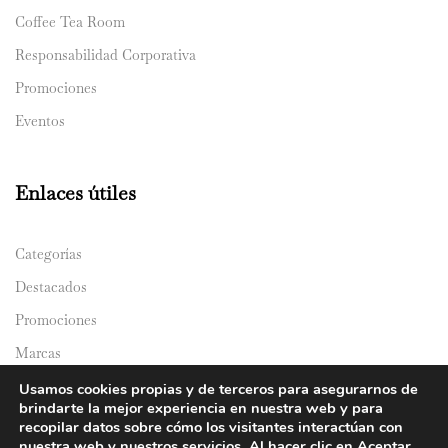
Coffee Tea Room
Responsabilidad Corporativa
Promociones
Eventos
Enlaces útiles
Categorías
Destacados
Promociones
Marcas
Catálogos
Usamos cookies propias y de terceros para asegurarnos de
brindarte la mejor experiencia en nuestra web y para
Domicilios
recopilar datos sobre cómo los visitantes interactúan con
nuestra web y nuestros servicios. Al hacer clic en Aceptar,