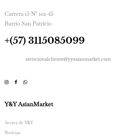
Carrera 15 N° 102-45
Barrio San Patricio
+(57) 3115085099
atencionalcliente@yyasianmarket.com
Y&Y AsianMarket
Acerca de Y&Y
Noticias