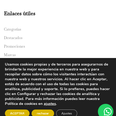
Enlaces útiles
Categorías
Destacados
Promociones
Marcas
Catálogos
Usamos cookies propias y de terceros para asegurarnos de
brindarte la mejor experiencia en nuestra web y para
Domicilios
recopilar datos sobre cómo los visitantes interactúan con
nuestra web y nuestros servicios. Al hacer clic en Aceptar,
estás de acuerdo con el uso de todas las cookies para
analítica, publicidad y soporte. Si lo prefieres, puedes hacer
clic en Configurar y rechazar las cookies de analítica y
publicidad. Para más información puedes leer nuestra
Política de cookies en
ajustes
.
© 2024 Y&Y Asian Market. All rights reserved.
ACEPTAR
rechazar
Ajustes