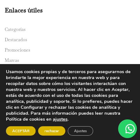
Enlaces útiles
Categorías
Destacados
Promociones
Marcas
Catálogos
Usamos cookies propias y de terceros para asegurarnos de
brindarte la mejor experiencia en nuestra web y para
Domicilios
recopilar datos sobre cómo los visitantes interactúan con
nuestra web y nuestros servicios. Al hacer clic en Aceptar,
estás de acuerdo con el uso de todas las cookies para
analítica, publicidad y soporte. Si lo prefieres, puedes hacer
clic en Configurar y rechazar las cookies de analítica y
publicidad. Para más información puedes leer nuestra
Política de cookies en
ajustes
.
© 2024 Y&Y Asian Market. All rights reserved.
ACEPTAR
rechazar
Ajustes