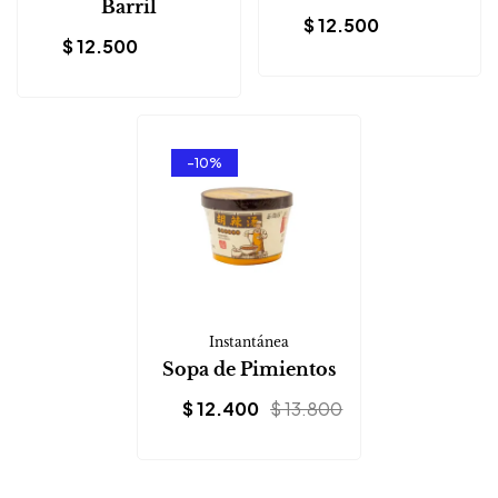
Barril
$
12.500
$
12.500
-10%
Instantánea
Sopa de Pimientos
$
12.400
$
13.800