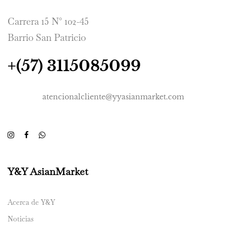
Carrera 15 N° 102-45
Barrio San Patricio
+(57) 3115085099
atencionalcliente@yyasianmarket.com
Y&Y AsianMarket
Acerca de Y&Y
Noticias