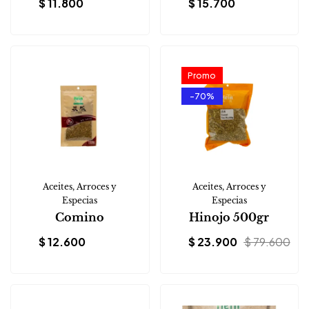
$
11.800
$
15.700
Promo
-70%
Aceites, Arroces y
Aceites, Arroces y
Especias
Especias
Comino
Hinojo 500gr
$
12.600
$
23.900
$
79.600