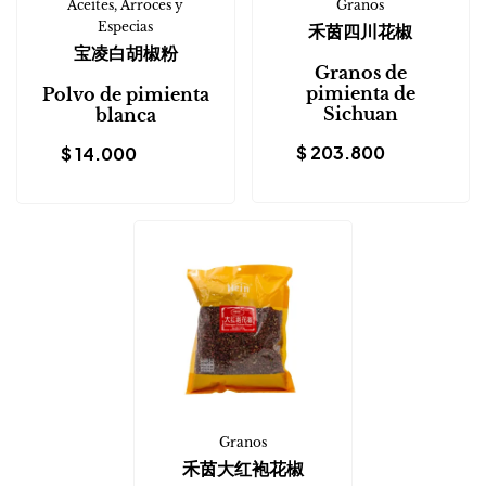
Aceites, Arroces y
Granos
Especias
禾茵四川花椒
宝凌白胡椒粉
Granos de
pimienta de
Polvo de pimienta
Sichuan
blanca
$
203.800
$
14.000
Granos
禾茵大红袍花椒