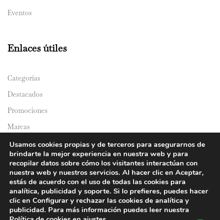
Eventos
Enlaces útiles
Categorías
Destacados
Promociones
Marcas
Catálogos
Usamos cookies propias y de terceros para asegurarnos de
brindarte la mejor experiencia en nuestra web y para
Domicilios
recopilar datos sobre cómo los visitantes interactúan con
nuestra web y nuestros servicios. Al hacer clic en Aceptar,
estás de acuerdo con el uso de todas las cookies para
analítica, publicidad y soporte. Si lo prefieres, puedes hacer
clic en Configurar y rechazar las cookies de analítica y
publicidad. Para más información puedes leer nuestra
Política de cookies en
ajustes
.
© 2024 Y&Y Asian Market. All rights reserved.