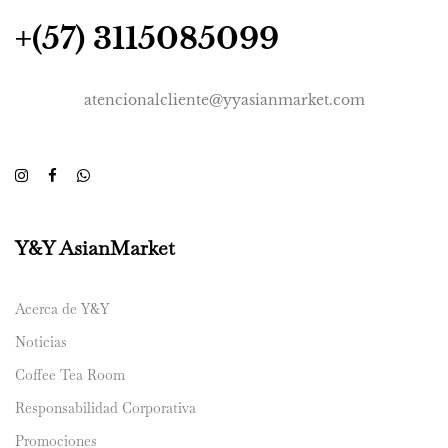
+(57) 3115085099
atencionalcliente@yyasianmarket.com
Y&Y AsianMarket
Acerca de Y&Y
Noticias
Coffee Tea Room
Responsabilidad Corporativa
Promociones