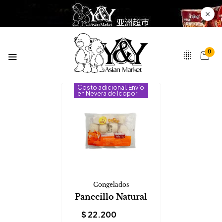
0
Costo adicional. Envío
en Nevera de Icopor
Congelados
Panecillo Natural
$
22.200