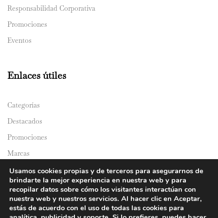
Responsabilidad Corporativa
Promociones
Eventos
Enlaces útiles
Categorías
Destacados
Promociones
Marcas
Catálogos
Usamos cookies propias y de terceros para asegurarnos de
brindarte la mejor experiencia en nuestra web y para
Domicilios
recopilar datos sobre cómo los visitantes interactúan con
nuestra web y nuestros servicios. Al hacer clic en Aceptar,
estás de acuerdo con el uso de todas las cookies para
analítica, publicidad y soporte. Si lo prefieres, puedes hacer