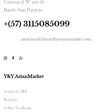
Carrera 15 N° 102-45
Barrio San Patricio
+(57) 3115085099
atencionalcliente@yyasianmarket.com
Y&Y AsianMarket
Acerca de Y&Y
Noticias
Coffee Tea Room