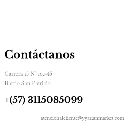
Contáctanos
Carrera 15 N° 102-45
Barrio San Patricio
+(57) 3115085099
atencionalcliente@yyasianmarket.com