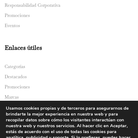
Responsabilidad Corporativa
Promociones
Eventos
Enlaces útiles
Categorías
Destacados
Promociones
Marcas
Catálogos
Usamos cookies propias y de terceros para asegurarnos de
brindarte la mejor experiencia en nuestra web y para
Domicilios
recopilar datos sobre cómo los visitantes interactúan con
nuestra web y nuestros servicios. Al hacer clic en Aceptar,
estás de acuerdo con el uso de todas las cookies para
analítica, publicidad y soporte. Si lo prefieres, puedes hacer