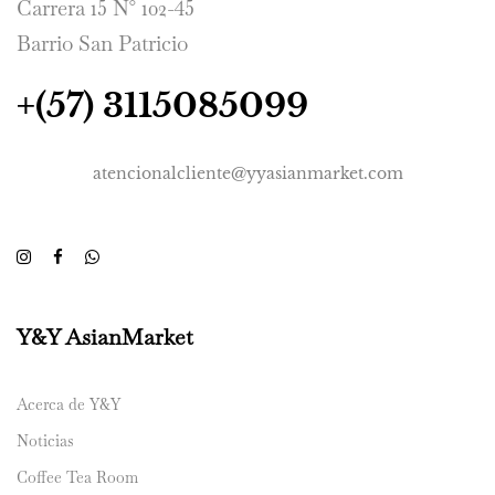
Carrera 15 N° 102-45
Barrio San Patricio
+(57) 3115085099
atencionalcliente@yyasianmarket.com
Y&Y AsianMarket
Acerca de Y&Y
Noticias
Coffee Tea Room