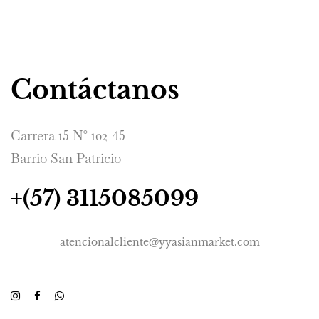
Contáctanos
Carrera 15 N° 102-45
Barrio San Patricio
+(57) 3115085099
atencionalcliente@yyasianmarket.com