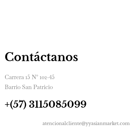
Contáctanos
Carrera 15 N° 102-45
Barrio San Patricio
+(57) 3115085099
atencionalcliente@yyasianmarket.com