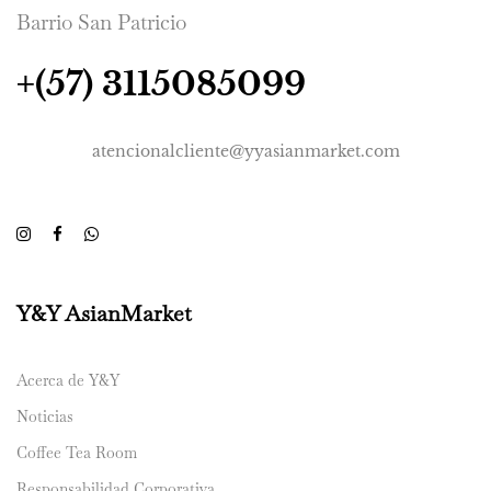
Barrio San Patricio
+(57) 3115085099
atencionalcliente@yyasianmarket.com
Y&Y AsianMarket
Acerca de Y&Y
Noticias
Coffee Tea Room
Responsabilidad Corporativa