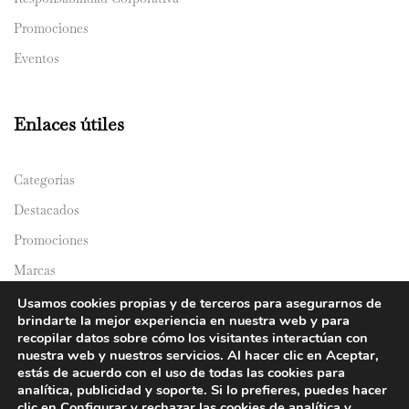
Promociones
Eventos
Enlaces útiles
Categorías
Destacados
Promociones
Marcas
Catálogos
Usamos cookies propias y de terceros para asegurarnos de
brindarte la mejor experiencia en nuestra web y para
Domicilios
recopilar datos sobre cómo los visitantes interactúan con
nuestra web y nuestros servicios. Al hacer clic en Aceptar,
estás de acuerdo con el uso de todas las cookies para
analítica, publicidad y soporte. Si lo prefieres, puedes hacer
clic en Configurar y rechazar las cookies de analítica y