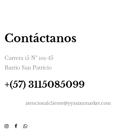
Contáctanos
Carrera 15 N° 102-45
Barrio San Patricio
+(57) 3115085099
atencionalcliente@yyasianmarket.com