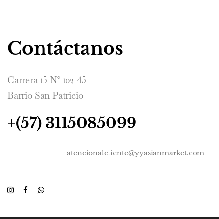
Contáctanos
Carrera 15 N° 102-45
Barrio San Patricio
+(57) 3115085099
atencionalcliente@yyasianmarket.com