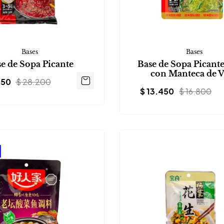
Bases
Bases
e de Sopa Picante
Base de Sopa Picant
con Manteca de V
550
$
28.200
$
13.450
$
16.800