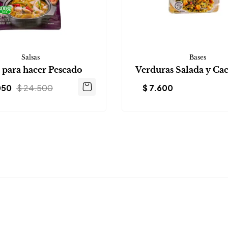
Salsas
Bases
a para hacer Pescado
Verduras Salada y Ca
050
$
24.500
$
7.600