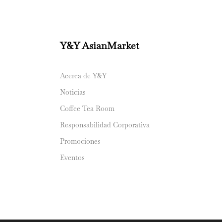
Y&Y AsianMarket
Acerca de Y&Y
Noticias
Coffee Tea Room
Responsabilidad Corporativa
Promociones
Eventos