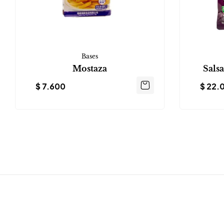
Bases
Mostaza
Sals
$
7.600
$
22.