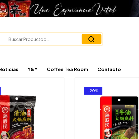
Noticias
Y&Y
Coffee Tea Room
Contacto
-20%