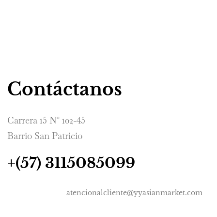
Contáctanos
Carrera 15 N° 102-45
Barrio San Patricio
+(57) 3115085099
atencionalcliente@yyasianmarket.com