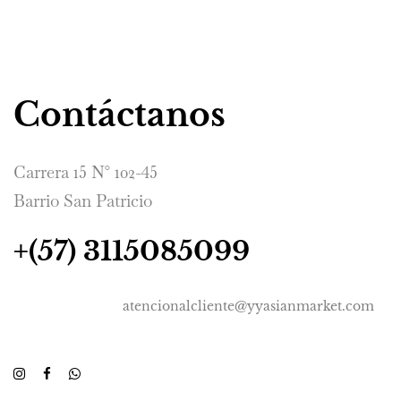
Contáctanos
Carrera 15 N° 102-45
Barrio San Patricio
+(57) 3115085099
atencionalcliente@yyasianmarket.com