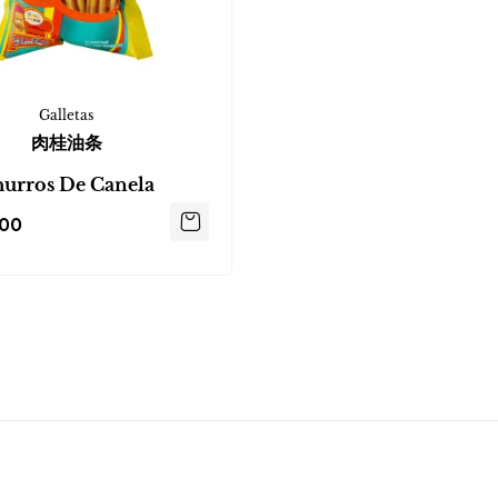
Galletas
肉桂油条
urros De Canela
200