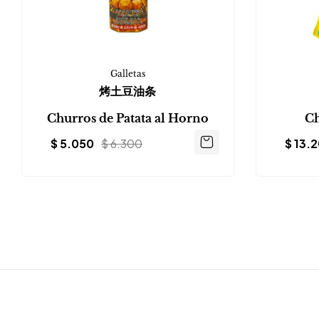
Galletas
烤土豆油条
Churros de Patata al Horno
Ch
$
5.050
$
6.300
$
13.