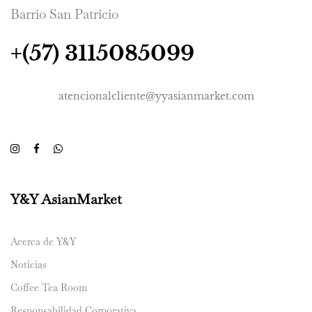
Barrio San Patricio
+(57) 3115085099
atencionalcliente@yyasianmarket.com
Y&Y AsianMarket
Acerca de Y&Y
Noticias
Coffee Tea Room
Responsabilidad Corporativa