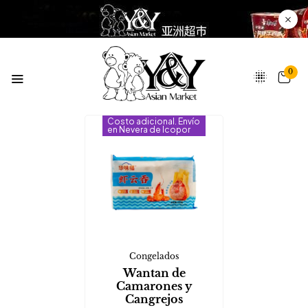
0
Costo adicional. Envío
en Nevera de Icopor
Congelados
Wantan de
Camarones y
Cangrejos