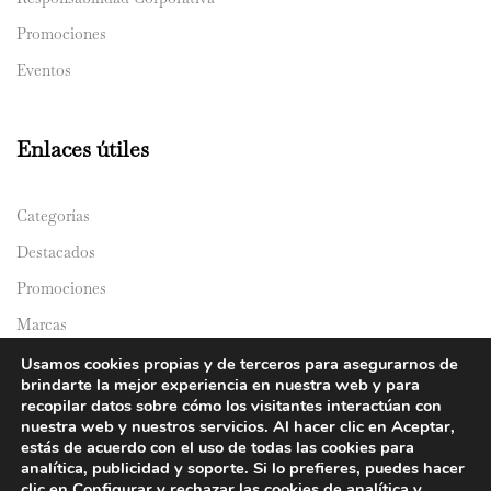
Promociones
Eventos
Enlaces útiles
Categorías
Destacados
Promociones
Marcas
Catálogos
Usamos cookies propias y de terceros para asegurarnos de
brindarte la mejor experiencia en nuestra web y para
Domicilios
recopilar datos sobre cómo los visitantes interactúan con
nuestra web y nuestros servicios. Al hacer clic en Aceptar,
estás de acuerdo con el uso de todas las cookies para
analítica, publicidad y soporte. Si lo prefieres, puedes hacer
clic en Configurar y rechazar las cookies de analítica y