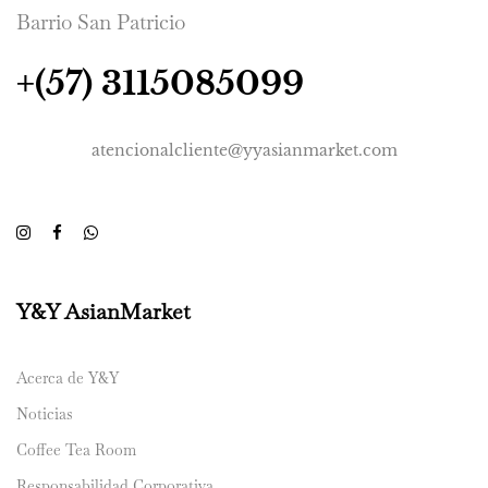
Barrio San Patricio
+(57) 3115085099
atencionalcliente@yyasianmarket.com
Y&Y AsianMarket
Acerca de Y&Y
Noticias
Coffee Tea Room
Responsabilidad Corporativa