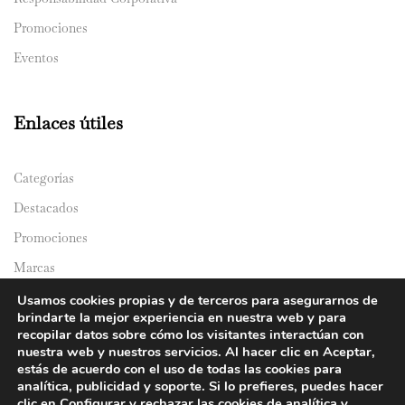
Promociones
Eventos
Enlaces útiles
Categorías
Destacados
Promociones
Marcas
Catálogos
Usamos cookies propias y de terceros para asegurarnos de
brindarte la mejor experiencia en nuestra web y para
Domicilios
recopilar datos sobre cómo los visitantes interactúan con
nuestra web y nuestros servicios. Al hacer clic en Aceptar,
estás de acuerdo con el uso de todas las cookies para
analítica, publicidad y soporte. Si lo prefieres, puedes hacer
clic en Configurar y rechazar las cookies de analítica y