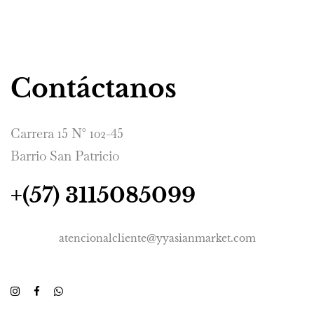
Contáctanos
Carrera 15 N° 102-45
Barrio San Patricio
+(57) 3115085099
atencionalcliente@yyasianmarket.com