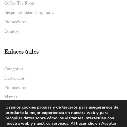
Coffee Tea Room
Responsabilidad Corporativa
Promociones
Eventos
Enlaces útiles
Categorías
Destacados
Promociones
Marcas
Catálogos
Usamos cookies propias y de terceros para asegurarnos de
brindarte la mejor experiencia en nuestra web y para
Domicilios
recopilar datos sobre cómo los visitantes interactúan con
nuestra web y nuestros servicios. Al hacer clic en Aceptar,