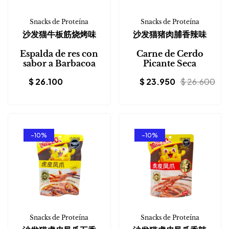
Snacks de Proteína
Snacks de Proteína
沙发猫牛板筋烧烤味
沙发猫猪肉脯香辣味
Espalda de res con
Carne de Cerdo
sabor a Barbacoa
Picante Seca
$
26.100
$
23.950
$
26.600
-10%
-10%
Snacks de Proteína
Snacks de Proteína