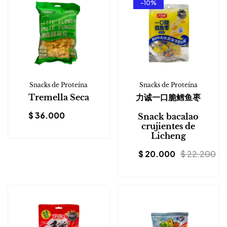
-10%
Snacks de Proteína
Snacks de Proteína
Tremella Seca
力诚一口脆鳕鱼枣
$
36.000
Snack bacalao
crujientes de
Licheng
$
20.000
$
22.200