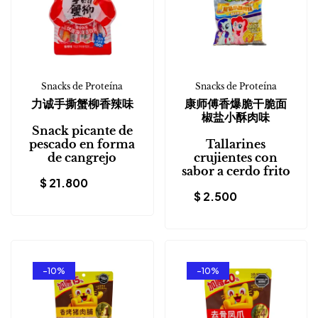
Snacks de Proteína
Snacks de Proteína
力诚手撕蟹柳香辣味
康师傅香爆脆干脆面
椒盐小酥肉味
Snack picante de
pescado en forma
Tallarines
de cangrejo
crujientes con
sabor a cerdo frito
$
21.800
$
2.500
-10%
-10%