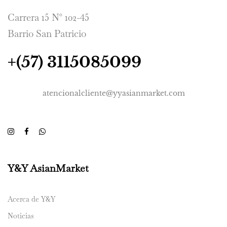
Carrera 15 N° 102-45
Barrio San Patricio
+(57) 3115085099
atencionalcliente@yyasianmarket.com
Y&Y AsianMarket
Acerca de Y&Y
Noticias