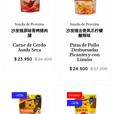
Snacks de Proteína
Snacks de Proteína
沙发猫原味香烤猪肉
沙发猫去骨凤爪柠檬
脯
酸辣味
Carne de Cerdo
Patas de Pollo
Asada Seca
Deshuesadas
Picantes y con
$
23.950
$
26.600
Limón
$
24.500
$
27.200
-10%
Promo
-10%