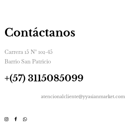
Contáctanos
Carrera 15 N° 102-45
Barrio San Patricio
+(57) 3115085099
atencionalcliente@yyasianmarket.com