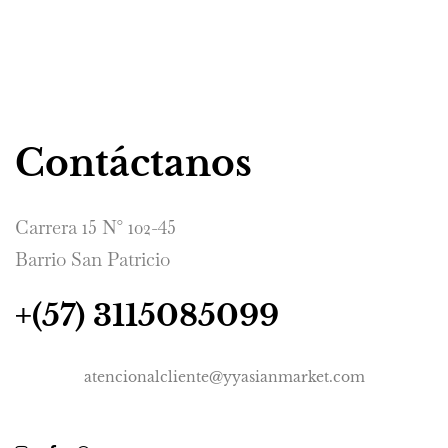
Contáctanos
Carrera 15 N° 102-45
Barrio San Patricio
+(57) 3115085099
atencionalcliente@yyasianmarket.com