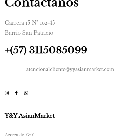
Contáctanos
Carrera 15 N° 102-45
Barrio San Patricio
+(57) 3115085099
atencionalcliente@yyasianmarket.com
Y&Y AsianMarket
Acerca de Y&Y