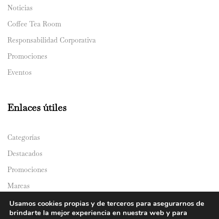
Noticias
Coffee Tea Room
Responsabilidad Corporativa
Promociones
Eventos
Enlaces útiles
Categorías
Destacados
Promociones
Marcas
Catálogos
Usamos cookies propias y de terceros para asegurarnos de
brindarte la mejor experiencia en nuestra web y para
Domicilios